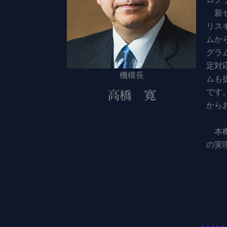
新セ
リス
ムか
グラ
定対
機構長
ムも
です
高橋 寛
から
本機
の実