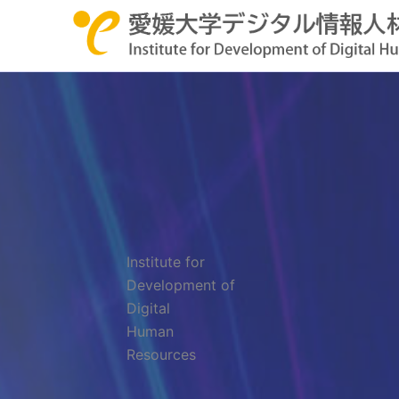
内
容
を
ス
キ
ッ
プ
Institute for
Development of
Digital
Human
Resources