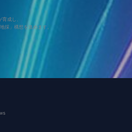
、
が育成し、
地採」構想を進めます。
ws