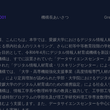
001
機構長あいさつ
Gr
、こんにちは。本学では、愛媛大学におけるデジタル情報人
よる県内社会人のリスキリング、さらに初等中等教育段階の学
を目的として、令和6年4月にデジタル情報人材育成機構を新
構は、すでに設置されていた「データサイエンスセンター」
された「デジタル情報人材育成・リスキリングセンター」によ
構では、「大学・高専機能強化支援事業（高度情報専門人材
）」により定員増加が認められた学部・大学院におけるデジタ
愛媛大学のデジタル人材育成のための連携協定」による社会人
構は、情報工学系や数理科学系の教員と協力して、工学部工
育成特別プログラムの学部生及び理工学研究科理工学専攻数理
進むよう支援します。また、データサイエンスセンターを中心に
ラムを実施します。