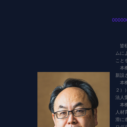
00000
皆様
ムに
こと
本機
新設
本機
２）
法人
本機
人材
滑に
ログ