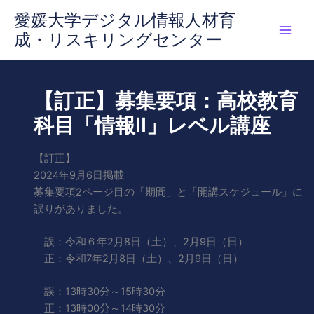
内
愛媛大学デジタル情報人材育
容
成・リスキリングセンター
を
ス
キ
ッ
【訂正】募集要項：高校教育
プ
科目「情報II」レベル講座
【訂正】
2024年9月6日掲載
募集要項2ページ目の「期間」と「開講スケジュール」に
誤りがありました。
誤：令和６年2月8日（土）、2月9日（日）
正：令和7年2月8日（土）、2月9日（日）
誤：13時30分～15時30分
正：13時00分～14時30分