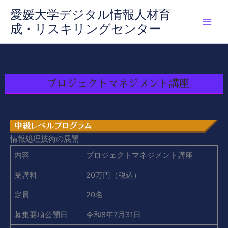
内
愛媛大学デジタル情報人材育
容
成・リスキリングセンター
を
ス
キ
ッ
プ
プロジェクトマネジメント講座
情報処理技術の展開
内容
プロジェクトマネジメント講座
受講料
20万円（税込）
定員
20名
募集要項公開日
令和8年7月31日