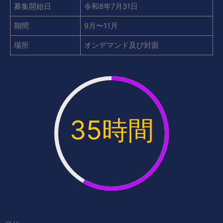
募集開始日
令和8年7月31日
期間
9月〜11月
場所
オンデマンド及び対面
35
時間